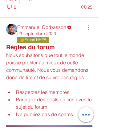
2
25
Emmanuel Corbasson
23 septembre 2023
Expert NHPB
Règles du forum
Nous souhaitons que tout le monde 
puisse profiter au mieux de cette 
communauté. Nous vous demandons 
donc de lire et de suivre ces règles :
Respectez les membres
Partagez des posts en lien avec le 
sujet du forum
À propos
Ne publiez pas de spams
Quelques rappels essentiels sur les
règles qui régissent ce
...
Lire plus