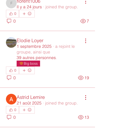
florent1006
florent1006
Il y a 24 jours
·
joined the group.
0
0
7
Elodie Loyer
1 septembre 2025
·
a rejoint le
groupe, ainsi que
39 autres personnes
.
Big boss
0
0
19
Astrid Lemire
21 août 2025
·
joined the group.
0
0
13